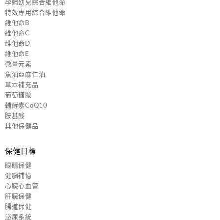
孕婦幼兒綜合維他命
特效專用綜合維他命
維他命B
維他命C
維他命D
維他命E
微量元素
魚油亞麻仁油
草本補充品
葡萄糖胺
輔酵素CoQ10
胺基酸
其他保健品
保健目標
眼睛保健
健腦補憶
心臟心血管
肝臟保健
腸道保健
泌尿系統