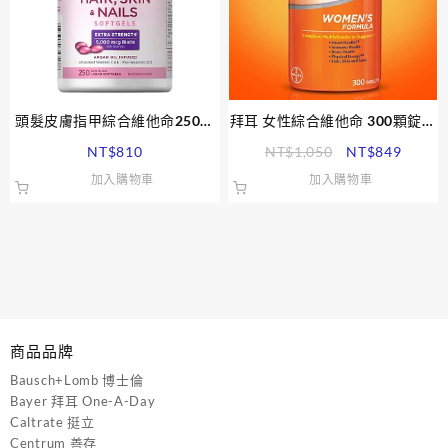
頭髮皮膚指甲綜合維他命250顆
拜耳 女性綜合維他命 300顆錠劑
軟膠囊 Nature’s Bounty Hair,
Bayer One-A-Day Women’s
原
目
NT$
810
NT$
1,050
NT$
849
Skin & Nails
始
前
加入購物車
加入購物車
價
價
格：
格：
NT$1,050。
NT$8
商品品牌
Bausch+Lomb 博士倫
Bayer 拜耳 One-A-Day
Caltrate 挺立
Centrum 善存