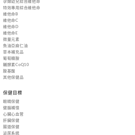
孕婦幼兒綜合維他命
特效專用綜合維他命
維他命B
維他命C
維他命D
維他命E
微量元素
魚油亞麻仁油
草本補充品
葡萄糖胺
輔酵素CoQ10
胺基酸
其他保健品
保健目標
眼睛保健
健腦補憶
心臟心血管
肝臟保健
腸道保健
泌尿系統