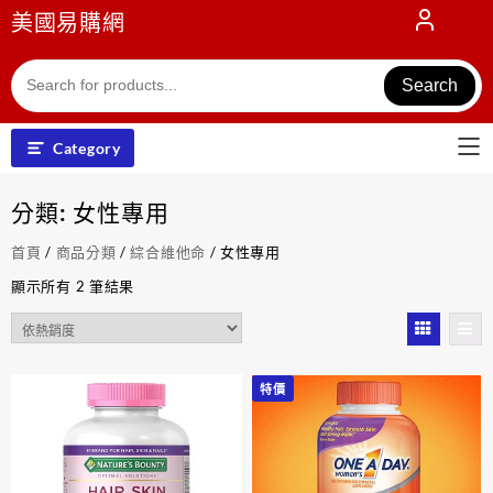
Skip
美國易購網
to
content
Search
Category
分類:
女性專用
首頁
/
商品分類
/
綜合維他命
/ 女性專用
依
顯示所有 2 筆結果
熱
銷
度
排
特價
序